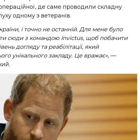
операційної, де саме проводили складну
уху одному з ветеранів.
раїни, і точно не останній. Для мене було
ти сюди з командою Invictus, щоб побачити
ень догляду та реабілітації, який
ого унікального закладу. Це вражає»
, —
кий.