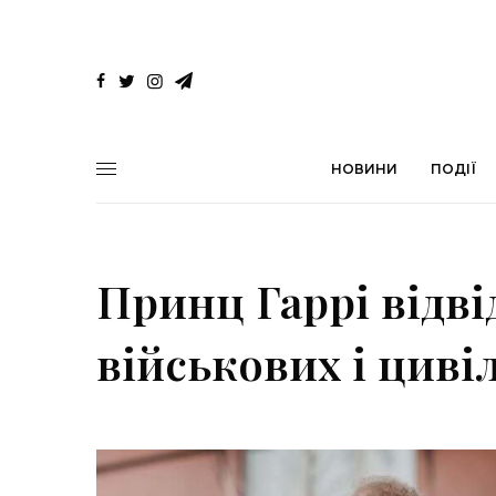
НОВИНИ
ПОДІЇ
Принц Гаррі відв
військових і циві