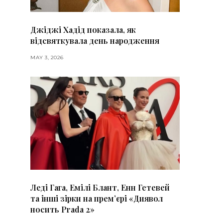
Джіджі Хадід показала, як
відсвяткувала день народження
MAY 3, 2026
Леді Гага, Емілі Блант, Енн Гетевей
та інші зірки на премʼєрі «Диявол
носить Prada 2»