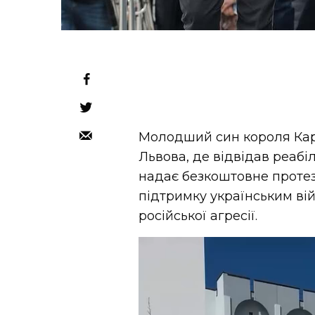
Молодший син короля Карла
Львова, де відвідав реаб
надає безкоштовне протез
підтримку українським ві
російської агресії.