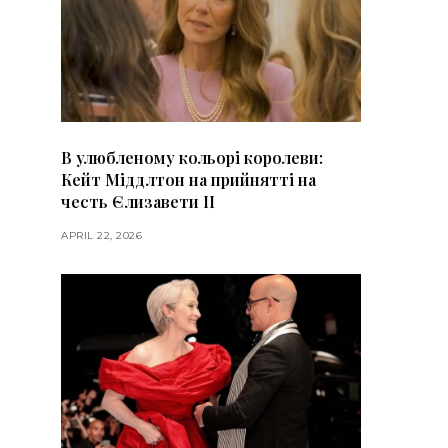
В улюбленому кольорі королеви:
Кейт Міддлтон на прийнятті на
честь Єлизавети II
APRIL 22, 2026