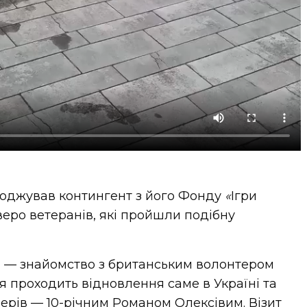
воджував контингент з його Фонду
«
Ігри
веро ветеранів, які пройшли подібну
й — знайомство з британським волонтером
я проходить відновлення саме в Україні та
рів — 10-річним Романом Олексівим. Візит