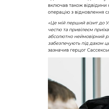
включав також відвідини 
операцію з відновлення сл
«Це мій перший візит до Ук
честю та привілеєм приїха
абсолютно неймовірний рів
забезпечують під дахом ць
зазначив герцог Сассексь