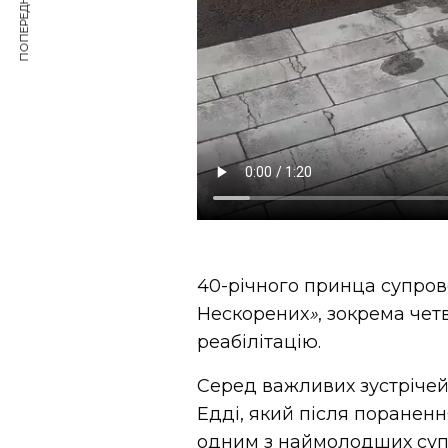
ПОПЕРЕДНЯ СТАТТЯ
40-річного принца супро
Нескорених
»
, зокрема чет
реабілітацію.
Серед важливих зустріче
Едді, який після пораненн
одним з наймолодших супе