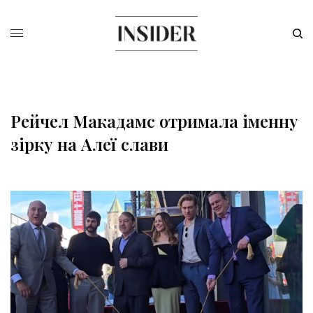
Рейчел Макадамс отримала іменну
зірку на Алеї слави