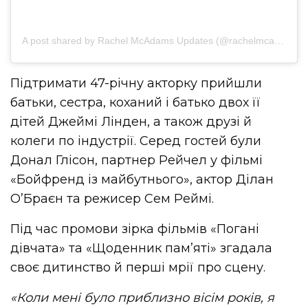
A post shared by Rachel McAdams Updates (@rachelmcadamssofficial)
Підтримати 47-річну акторку прийшли
батьки, сестра, коханий і батько двох її
дітей Джеймі Лінден, а також друзі й
колеги по індустрії. Серед гостей були
Донал
Глісон, партнер Рейчел у фільмі
«Бойфренд із майбутнього», актор Ділан
О’Браєн та режисер Сем
Реймі
.
Під час промови зірка фільмів «Погані
дівчата» та «Щоденник пам’яті» згадала
своє дитинство й перші мрії про сцену.
«Коли мені було приблизно вісім років, я