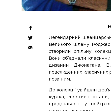
Н
Легендарний швейцарськи
Великого шлему Роджер
створили спільну колек
Вони об’єднали класичний
дизайни Джонатана. В
повсякденних класичних ре
поза ним.
До колекції увійшли дев’я
куртка, спортивні штани,
представлені у нейтрал
синьому, зеленому.