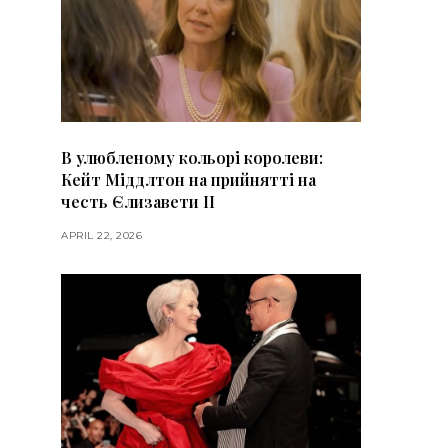
В улюбленому кольорі королеви:
Кейт Міддлтон на прийнятті на
честь Єлизавети II
APRIL 22, 2026