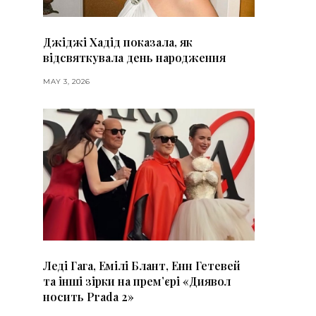
Джіджі Хадід показала, як
відсвяткувала день народження
MAY 3, 2026
Леді Гага, Емілі Блант, Енн Гетевей
та інші зірки на премʼєрі «Диявол
носить Prada 2»