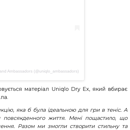
rand Ambassadors (@uniqlo_ambassadors)
овується матеріал Uniqlo Dry Ex, який вбирає
ла.
кцію, яка б була ідеальною для гри в теніс. А
я повсякденного життя. Мені пощастило, що
ення. Разом ми змогли створити стильну та