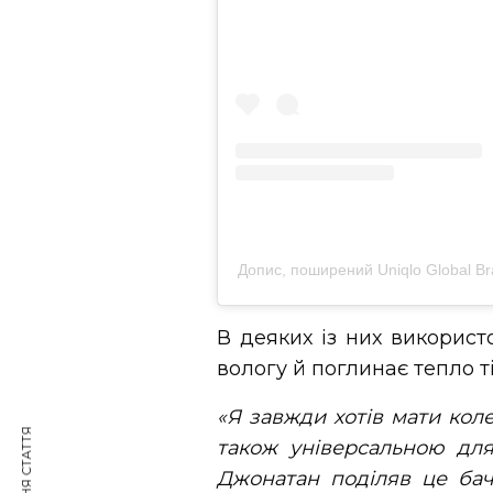
Допис, поширений Uniqlo Global B
В деяких із них використ
вологу й поглинає тепло ті
«Я завжди хотів мати коле
також універсальною дл
Джонатан поділяв це бач