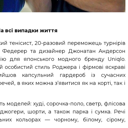
а всі випадки життя
й тенісист, 20-разовий переможець турнірів
 Федерер та дизайнер Джонатан Андерсон
цію для японського модного бренду Uniqlo.
 особистий стиль Роджера і фірмові яскраві
ийшов капсульний гардероб із сучасних
чей, в яких можна з’явитися як на корті, так і
ть моделей: худі, сорочка-поло, светр, флісова
 джогери, шорти, а також парка і сумка. Речі
ьних кольорах — чорному, білому, сірому,