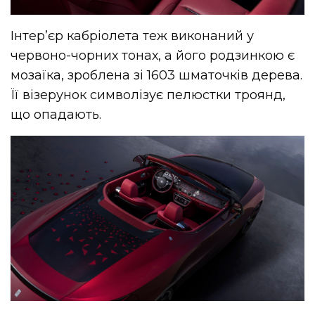
Інтер’єр кабріолета теж виконаний у
червоно-чорних тонах, а його родзинкою є
мозаїка, зроблена зі 1603 шматочків дерева.
Її візерунок символізує пелюстки троянд,
що опадають.