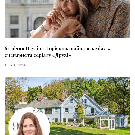
61-річна Пауліна Порізкова вийшла заміж за
сценариста серіалу «Друзі»
JULY 11, 2026