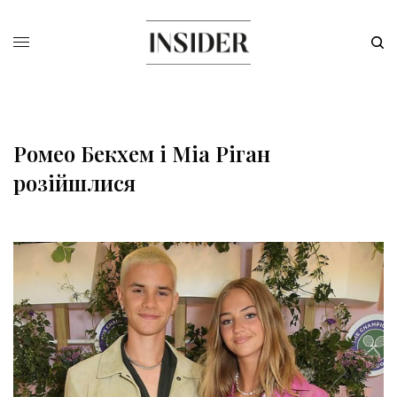
Ромео Бекхем і Міа Ріган
розійшлися