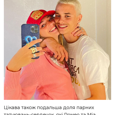
Цікава також подальша доля парних
татуювань-сердечок, які Ромео та Міа