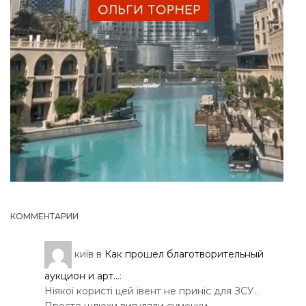
КОММЕНТАРИИ
київ
в
Как прошел благотворительный
аукцион и арт...
:
Ніякої користі цей івент не приніс для ЗСУ..
Просто шлюхи вигуляли сумочки…