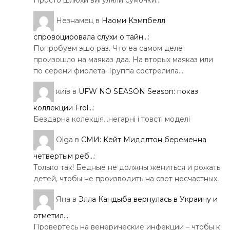
Незнамец
в
Наоми Кэмпбелл
спровоцировала слухи о тайн...
:
Попробуем эшо раз. Что еа самом деле
произошло на маяказ даа. На вторых маяказ или
по серени фиолета. Группа сострелила…
київ
в
UFW NO SEASON Season: показ
коллекции Frol...
:
Бездарна колекція…негарні і товсті моделі
Olga
в
СМИ: Кейт Миддлтон беременна
четвертым реб...
:
Только так! Бедные не должны жениться и рожать
детей, чтобы не производить на свет несчастных.
Яна
в
Элла Кандыба вернулась в Украину и
отметил...
:
Провертесь на венерические инфекции – чтобы к