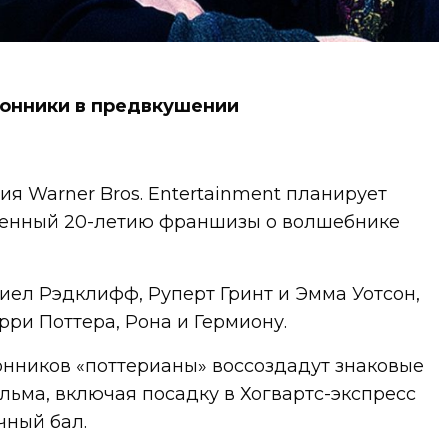
онники в предвкушении
я Warner Bros. Entertainment планирует
щенный 20-летию франшизы о волшебнике
иел Рэдклифф, Руперт Гринт и Эмма Уотсон,
рри Поттера, Рона и Гермиону.
онников «поттерианы» воссоздадут знаковые
льма, включая посадку в Хогвартс-экспресс
чный бал.