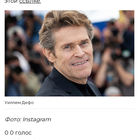
этой
ссылке.
Уиллем Дефо
Фото: Instagram
0
0
голос