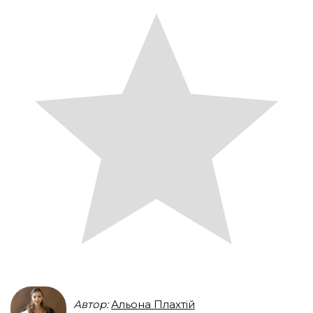
Автор:
Альона Плахтій