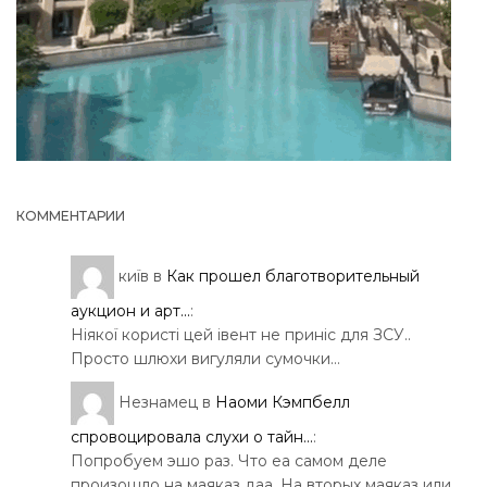
КОММЕНТАРИИ
київ
в
Как прошел благотворительный
аукцион и арт...
:
Ніякої користі цей івент не приніс для ЗСУ..
Просто шлюхи вигуляли сумочки…
Незнамец
в
Наоми Кэмпбелл
спровоцировала слухи о тайн...
:
Попробуем эшо раз. Что еа самом деле
произошло на маяказ даа. На вторых маяказ или