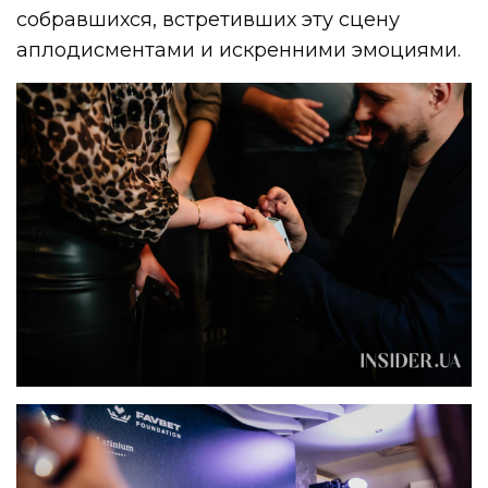
собравшихся, встретивших эту сцену
аплодисментами и искренними эмоциями.