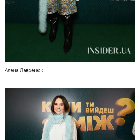
Алена Лавренюк