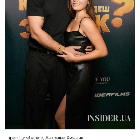
Тарас Цимбалюк, Антоніна Хижняк