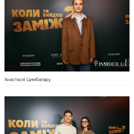
Анастасія Цимбалару