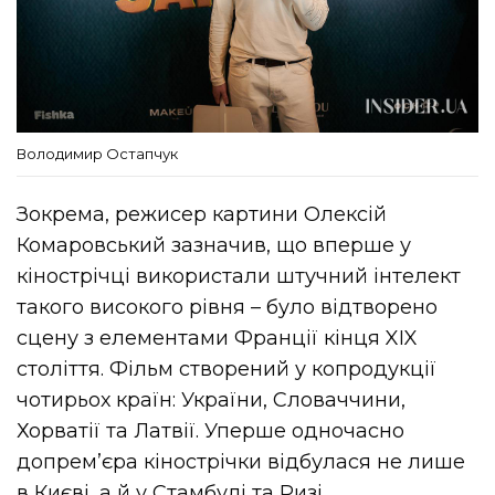
Володимир Остапчук
Зокрема, режисер картини Олексій
Комаровський зазначив, що вперше у
кінострічці використали штучний інтелект
такого високого рівня – було відтворено
сцену з елементами Франції кінця XIX
століття. Фільм створений у копродукції
чотирьох країн: України, Словаччини,
Хорватії та Латвії. Уперше одночасно
допремʼєра кінострічки відбулася не лише
в Києві, а й у Стамбулі та Ризі.