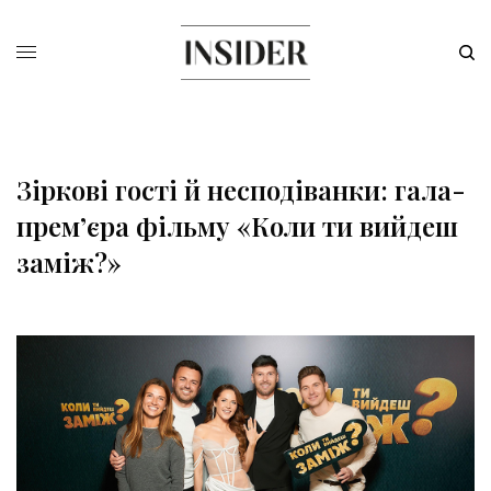
Зіркові гості й несподіванки: гала-
прем’єра фільму «Коли ти вийдеш
заміж?»