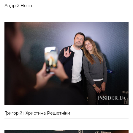
Андрій Ногін
Григорій і Христина Решетніки