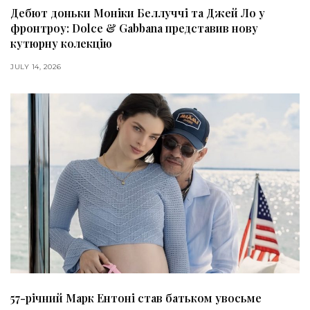
Дебют доньки Моніки Беллуччі та Джей Ло у
фронтроу: Dolce & Gabbana представив нову
кутюрну колекцію
JULY 14, 2026
57-річний Марк Ентоні став батьком увосьме