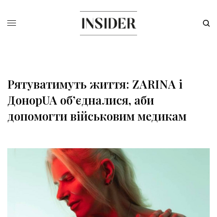
Рятуватимуть життя: ZARINA і
ДонорUA об’єдналися, аби
допомогти військовим медикам