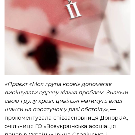
«Проєкт «Моя група крові» допомагає
вирішувати одразу кілька проблем. Знаючи
свою групу крові, цивільні матимуть вищі
шанси на порятунок у разі обстрілу»
, —
прокоментувала співзасновниця ДонорUA,
очільниця ГО «Всеукраїнська асоціація
донорів України» Ірина Славінська і