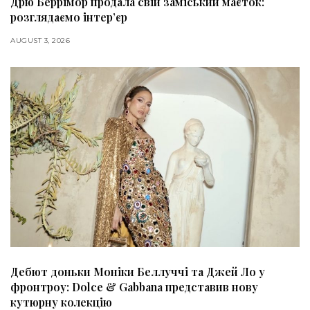
Дрю Беррімор продала свій заміський маєток:
розглядаємо інтер’єр
AUGUST 3, 2026
Дебют доньки Моніки Беллуччі та Джей Ло у
фронтроу: Dolce & Gabbana представив нову
кутюрну колекцію