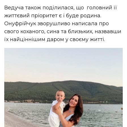
Ведуча також поділилася, що головний її
життєвий пріоритет є і буде родина.
Онуфрійчук зворушливо написала про
свого коханого, сина та близьких, назвавши
їх найціннішим даром у своєму житті.