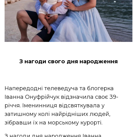
З нагоди свого дня народження
Напередодні телеведуча та блогерка
Іванна Онуфрійчук відзначила своє 39-
річчя. Іменинниця відсвяткувала у
затишному колі найрідніших людей,
зібравши їх на морському курорті.
З нагоди дня народження Іванна