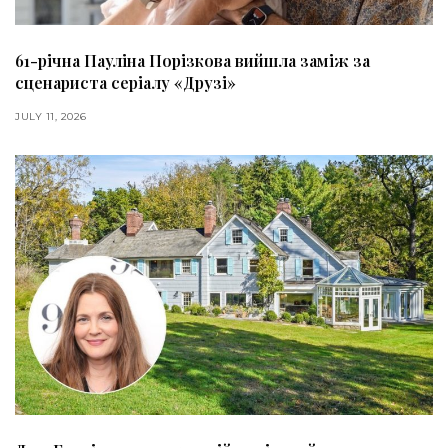
61-річна Пауліна Порізкова вийшла заміж за
сценариста серіалу «Друзі»
JULY 11, 2026