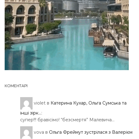
КОМЕНТАРІ
violet
в
Катерина Кухар, Ольга Сумська та
інші зірк...
:
супер!!! бравісімо! “безсмертя” Малевича…
vova
в
Ольга Фреймут зустрілася з Валерієм