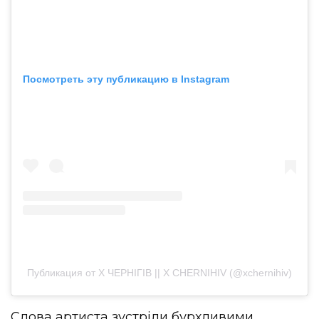
Посмотреть эту публикацию в Instagram
Публикация от X ЧЕРНІГІВ || X CHERNIHIV (@xchernihiv)
Слова артиста зустріли бурхливими