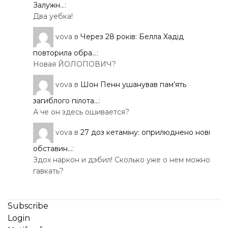
Залужн...
:
Два уебка!
vova
в
Через 28 років: Белла Хадід
повторила обра...
:
Новая ЙОЛОПОВИЧ?
vova
в
Шон Пенн ушанував пам’ять
загиблого пілота...
:
А че он здесь ошивается?
vova
в
27 доз кетаміну: оприлюднено нові
обставин...
:
Здох наркон и дэбил! Сколько уже о нем можно
гавкать?
Subscribe
Login