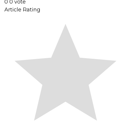
0
0
vote
Article Rating