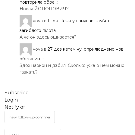
повторила обра...
:
Новая ЙОЛОПОВИЧ?
vova
в
Шон Пенн ушанував пам’ять
загиблого пілота...
:
А че он здесь ошивается?
vova
в
27 доз кетаміну: оприлюднено нові
обставин...
:
Здох наркон и дэбил! Сколько уже о нем можно
гавкать?
Subscribe
Login
Notify of