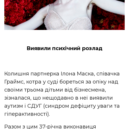
Виявили психічний розлад
Колишня партнерка Ілона Маска,
cпівачка
Граймс
, котра у суді бореться за опіку над
своїми трьома дітьми від бізнесмена,
зізналася, що нещодавно в неї виявили
аутизм і СДУГ (синдром дефіциту уваги та
гіперактивності).
Разом з цим 37-річна виконавиця