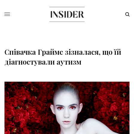
Співачка Граймс зізналася, що їй
діагностували аутизм