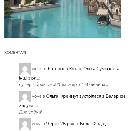
КОМЕНТАРІ
violet
в
Катерина Кухар, Ольга Сумська та
інші зірк...
:
супер!!! бравісімо! “безсмертя” Малевича…
vova
в
Ольга Фреймут зустрілася з Валерієм
Залужн...
:
Два уебка!
vova
в
Через 28 років: Белла Хадід