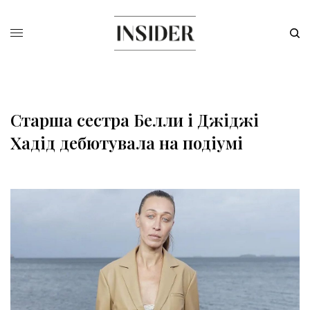
Старша сестра Белли і Джіджі
Хадід дебютувала на подіумі