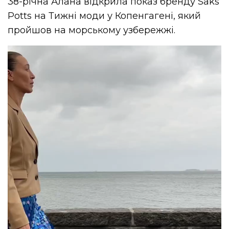
38-річна Алана відкрила показ бренду Saks
Potts на Тижні моди у Копенгагені, який
пройшов на морському узбережжі.