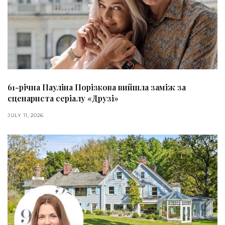
61-річна Пауліна Порізкова вийшла заміж за
сценариста серіалу «Друзі»
JULY 11, 2026