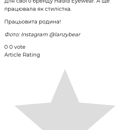
для свого бренду Hadid Eyewear. А ще
працювала як стилістка.
Працьовита родина!
Фото: Instagram @lanzybear
0
0
vote
Article Rating