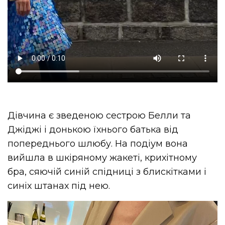
Дівчина є зведеною сестрою Белли та
Джіджі і донькою їхнього батька від
попереднього шлюбу. На подіум вона
вийшла в шкіряному жакеті, крихітному
бра, сяючій синій спідниці з блискітками і
синіх штанах під нею.