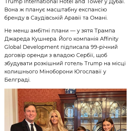
Trump International Hotel and Tower у Дубаї.
Вона ж планує масштабну експансію
бренду в Саудівській Аравії та Омані.
Не менш амбітні плани — у зятя Трампа
Джареда Кушнера. Його компанія Affinity
Global Development підписала 99-річний
договір оренди з владою Сербії, щоб
збудувати розкішний готель Trump на місці
колишнього Міноборони Югославії у
Белграді.