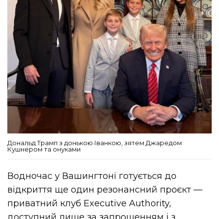
Дональд Трамп з донькою Іванкою, зятем Джаредом
Кушнером та онуками
Водночас у Вашингтоні готується до
відкриття ще один резонансний проєкт —
приватний клуб Executive Authority,
доступний лише за запрошенням і з