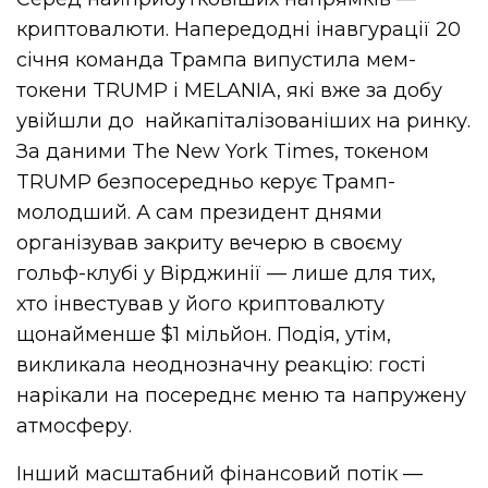
криптовалюти. Напередодні інавгурації 20
січня команда Трампа випустила мем-
токени TRUMP і MELANIA, які вже за добу
увійшли до найкапіталізованіших на ринку.
За даними The New York Times, токеном
TRUMP безпосередньо керує Трамп-
молодший. А сам президент днями
організував закриту вечерю в своєму
гольф-клубі у Вірджинії — лише для тих,
хто інвестував у його криптовалюту
щонайменше $1 мільйон. Подія, утім,
викликала неоднозначну реакцію: гості
нарікали на посереднє меню та напружену
атмосферу.
Інший масштабний фінансовий потік —