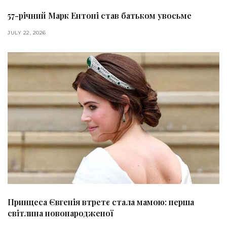
57-річний Марк Ентоні став батьком увосьме
JULY 22, 2026
Принцеса Євгенія втретє стала мамою: перша
світлина новонародженої