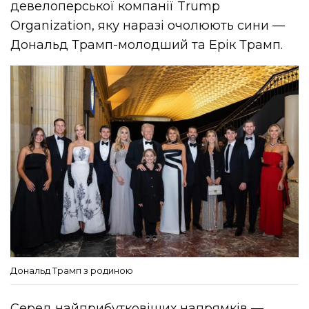
девелоперської компанії Trump
Organization, яку наразі очолюють сини —
Дональд Трамп-молодший та Ерік Трамп.
Дональд Трамп з родиною
Серед найприбутковіших напрямків —