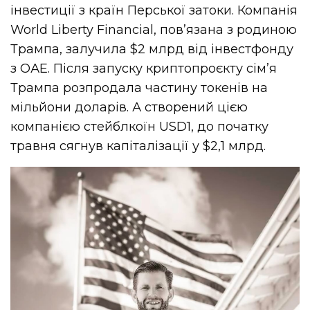
інвестиції з країн Перської затоки. Компанія
World Liberty Financial, пов’язана з родиною
Трампа, залучила $2 млрд від інвестфонду
з ОАЕ. Після запуску криптопроєкту сім’я
Трампа розпродала частину токенів на
мільйони доларів. А створений цією
компанією стейблкоїн USD1, до початку
травня сягнув капіталізації у $2,1 млрд.