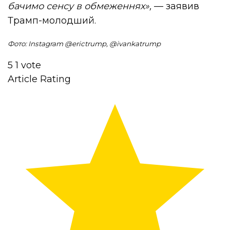
бачимо сенсу в обмеженнях»,
— заявив
Трамп-молодший.
Фото: Instagram @
erictrump, @
ivankatrump
5
1
vote
Article Rating