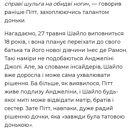
справі шульга на обидві ноги»
,
— говорив
раніше Пітт, захоплюючись талантом
доньки.
Нагадаємо, 27 травня Шайло виповниться
18 років, і вона планує переїхати до свого
батька та його нової дівчини Інес де Рамон.
Такі наміри не подобаються Анджеліні
Джолі. Але, за словами інсайдерів, Шайло
вже доросла і може сама ухвалювати
рішення. Ба більше, як виявилося, Пітт
живе подлизу Анджеліни, і Шайло будь-
якої миті може відвідати матір, братів і
сестер. Зате Пітт, навпаки, дуже радий
рішенню дочки, яка
«
завжди була татовою
донькою
»
.