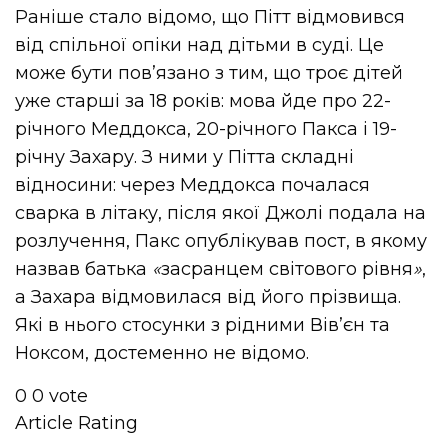
Раніше стало відомо, що Пітт відмовився
від спільної опіки над дітьми в суді. Це
може бути пов’язано з тим, що троє дітей
уже старші за 18 років: мова йде про 22-
річного Меддокса, 20-річного Пакса і 19-
річну Захару. З ними у Пітта складні
відносини: через Меддокса почалася
сварка в літаку, після якої Джолі подала на
розлучення, Пакс опублікував пост, в якому
назвав батька
«
засранцем світового рівня
»
,
а Захара відмовилася від його прізвища.
Які в нього стосунки з рідними Вів’єн та
Ноксом, достеменно не відомо.
0
0
vote
Article Rating