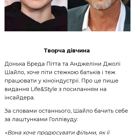
Творча дівчина
Донька Бреда Пітта та Анджеліни Джолі
Шайло, хоче піти стежкою батьків і теж
працювати у кіноіндустрії. Про це пише
видання Life&Style з посиланням на
інсайдера.
За словами останнього, Шайло бачить себе
за лаштунками Голлівуду:
«Вона хоче продюсувати фільми, як її