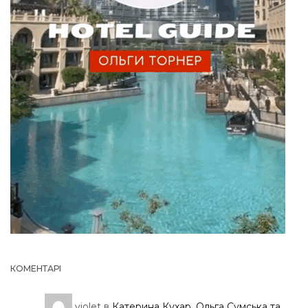
КОМЕНТАРІ
violet
в
Катерина Кухар, Ольга Сумська та