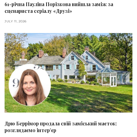
61-річна Пауліна Порізкова вийшла заміж за
сценариста серіалу «Друзі»
JULY 11, 2026
Дрю Беррімор продала свій заміський маєток:
розглядаємо інтер’єр