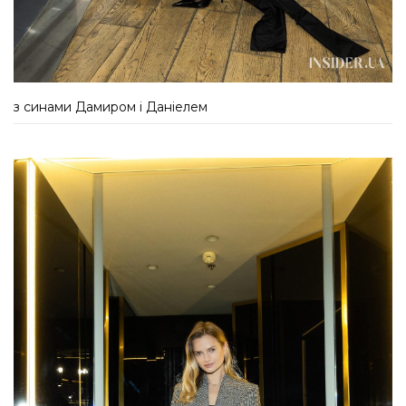
з синами Дамиром і Даніелем