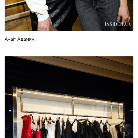
Анаїт Адамян