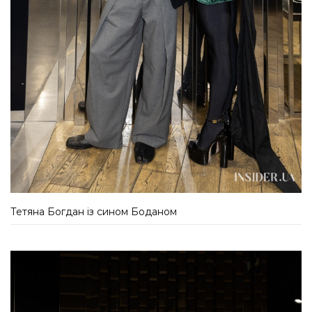
Тетяна Богдан із сином Боданом