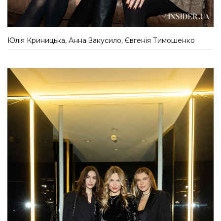
Юлія Криницька, Анна Закусило, Євгенія Тимошенко