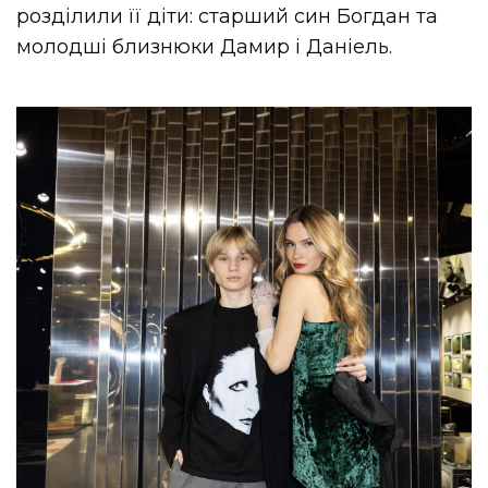
розділили її діти: старший син Богдан та
молодші близнюки Дамир і Даніель.