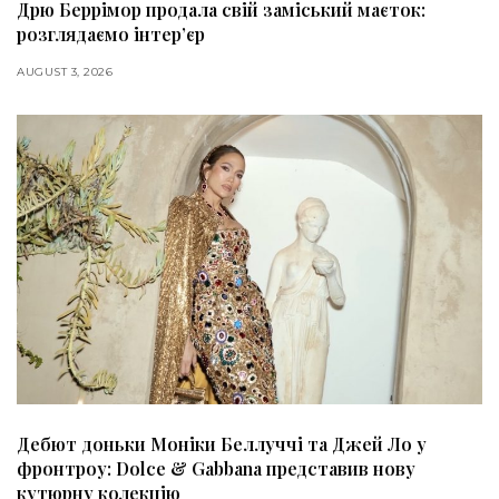
Дрю Беррімор продала свій заміський маєток:
розглядаємо інтер’єр
AUGUST 3, 2026
Дебют доньки Моніки Беллуччі та Джей Ло у
фронтроу: Dolce & Gabbana представив нову
кутюрну колекцію