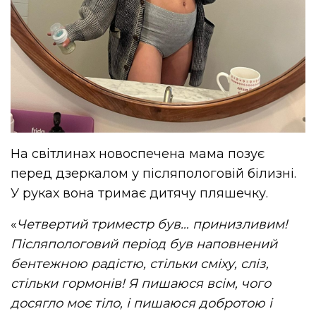
На світлинах новоспечена мама позує
перед дзеркалом у післяпологовій білизні.
У руках вона тримає дитячу пляшечку.
«
Четвертий триместр був… принизливим!
Післяпологовий період був наповнений
бентежною радістю, стільки сміху, сліз,
стільки гормонів! Я пишаюся всім, чого
досягло моє тіло, і пишаюся добротою і