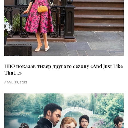
HBO показав тизер другого сезону «And Just Like
That…»
APRIL 27, 2023