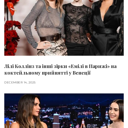
Лілі Коллінз та інші зірки «Емілі в Парижі» на
коктейльному прийнятті у Венеції
DECEMBER 14, 2025