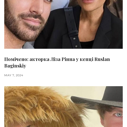
Помічено: акторка Ліза Рінна у кепці Ruslan
Baginskiy
MAY 7, 2024