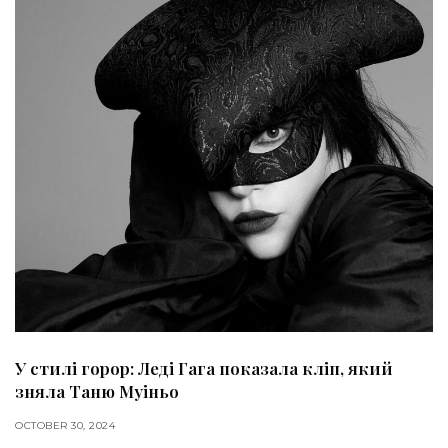
У стилі горор: Леді Гага показала кліп, який
зняла Таню Муіньо
OCTOBER 30, 2024