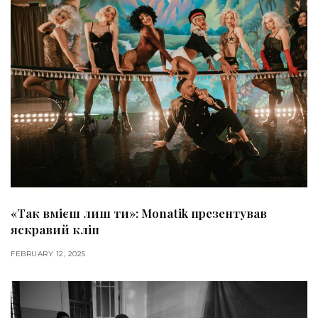
«Так вмієш лиш ти»: Monatik презентував
яскравий кліп
FEBRUARY 12, 2025