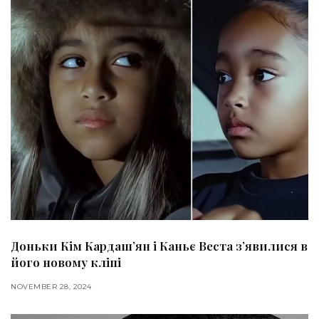
Доньки Кім Кардашʼян і Каньє Веста зʼявилися в
його новому кліпі
NOVEMBER 28, 2024