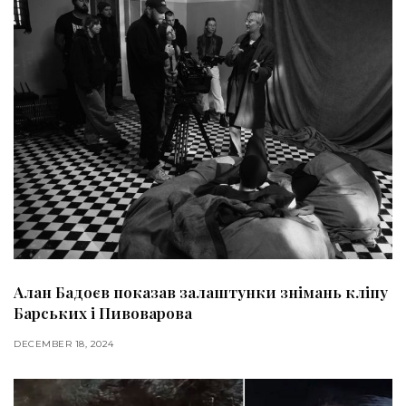
Алан Бадоєв показав залаштунки знімань кліпу
Барських і Пивоварова
DECEMBER 18, 2024