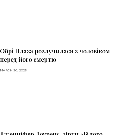
Обрі Плаза розлучилася з чоловіком
перед його смертю
MARCH 20, 2025
Дженніфер Лоуренс, зірки «Білого