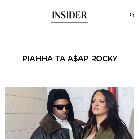
РІАННА ТА A$AP ROCKY