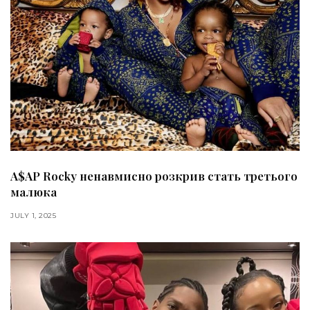
A$AP Rocky ненавмисно розкрив стать третього
малюка
JULY 1, 2025