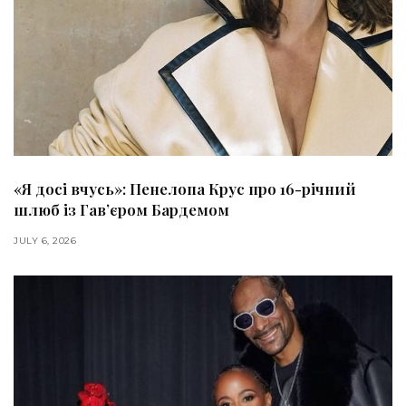
«Я досі вчусь»: Пенелопа Крус про 16-річний
шлюб із Гавʼєром Бардемом
JULY 6, 2026