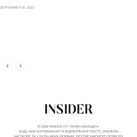
SEPTEMBER 10, 2022
2
© 2026 INSIDER УСІ ПРАВА ЗАХИЩЕНІ.
БУДЬ-ЯКЕ КОПІЮВАННЯ ТА ВІДТВОРЕННЯ ТЕКСТУ, ЗОКРЕМА
ЧАСТКОВЕ ТА У БУДЬ-ЯКИХ ФОРМАХ, БЕЗ ПИСЬМОВОГО ДОЗВОЛУ