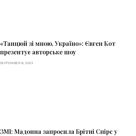
«Танцюй зі мною, Україно»: Євген Кот
презентує авторське шоу
SEPTEMBER 8, 2023
ЗМІ: Мадонна запросила Брітні Спірс у