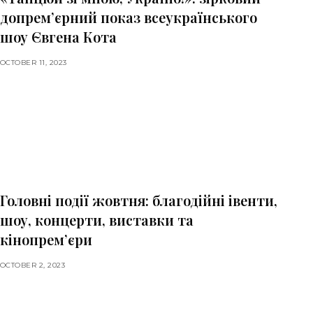
допрем’єрний показ всеукраїнського
шоу Євгена Кота
OCTOBER 11, 2023
Головні події жовтня: благодійні івенти,
шоу, концерти, виставки та
кінопрем’єри
OCTOBER 2, 2023