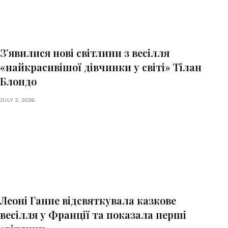
З’явилися нові світлини з весілля
«найкрасивішої дівчинки у світі» Тілан
Блондо
JULY 2, 2026
Леоні Ганне відсвяткувала казкове
весілля у Франції та показала перші