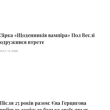
Зірка «Щоденників вампіра» Пол Веслі
одружився втретє
JULY 14, 2026
Після 25 років разом: Єва Герцигова
вийшла заміж за батька своїх трьох