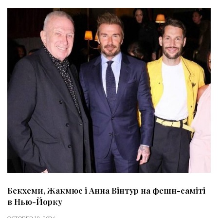
Бекхеми, Жакмюс і Анна Вінтур на фешн-саміті
в Нью-Йорку