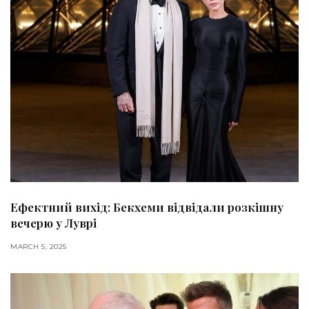
Ефектний вихід: Бекхеми відвідали розкішну
вечерю у Луврі
MARCH 5, 2025