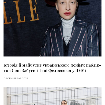
Історія й майбутнє українського деніму: паблік-
ток Соні Забуги і Тані Федосєєвої у ЦУМі
DECEMBER 6, 2023