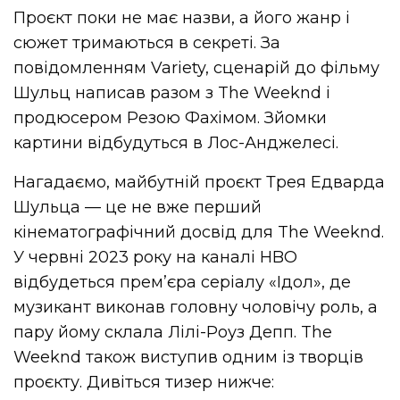
Проєкт поки не має назви, а його жанр і
сюжет тримаються в секреті. За
повідомленням Variety, сценарій до фільму
Шульц написав разом з The Weeknd і
продюсером Резою Фахімом. Зйомки
картини відбудуться в Лос-Анджелесі.
Нагадаємо, майбутній проєкт Трея Едварда
Шульца — це не вже перший
кінематографічний досвід для The Weeknd.
У червні 2023 року на каналі HBO
відбудеться прем’єра серіалу «Ідол», де
музикант виконав головну чоловічу роль, а
пару йому склала Лілі-Роуз Депп. The
Weeknd також виступив одним із творців
проєкту. Дивіться тизер нижче: