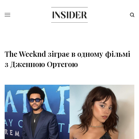
The Weeknd зіграє в одному фільмі
з Дженною Ортегою