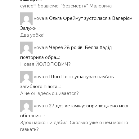
супер!!! бравісімо! “безсмертя” Малевича…
vova
в
Ольга Фреймут зустрілася з Валерієм
Залужн...
:
Два уебка!
vova
в
Через 28 років: Белла Хадід
повторила обра...
:
Новая ЙОЛОПОВИЧ?
vova
в
Шон Пенн ушанував пам’ять
загиблого пілота...
:
А че он здесь ошивается?
vova
в
27 доз кетаміну: оприлюднено нові
обставин...
:
Здох наркон и дэбил! Сколько уже о нем можно
гавкать?