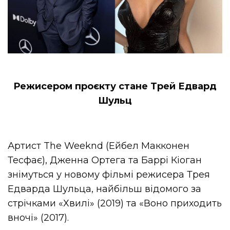
Режисером проєкту стане Трей Едвард
Шульц
Артист The Weeknd (Ейбел Макконен
Тесфає), Дженна Ортега та Баррі Кіоган
знімуться у новому фільмі режисера Трея
Едварда Шульца, найбільш відомого за
стрічками «Хвилі» (2019) та «Воно приходить
вночі» (2017).