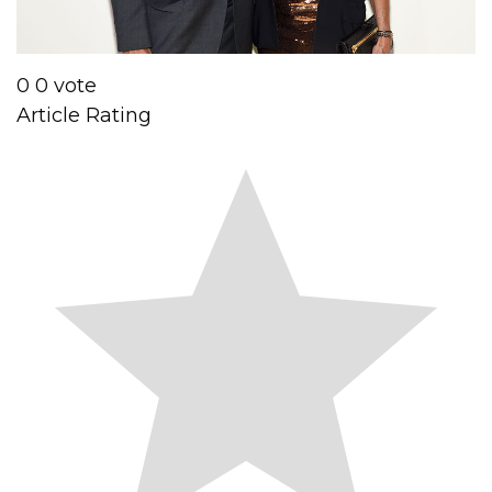
0
0
vote
Article Rating