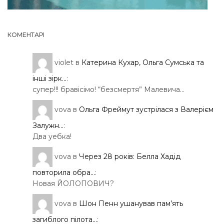
КОМЕНТАРІ
violet
в
Катерина Кухар, Ольга Сумська та
інші зірк...
:
супер!!! бравісімо! “безсмертя” Малевича…
vova
в
Ольга Фреймут зустрілася з Валерієм
Залужн...
:
Два уебка!
vova
в
Через 28 років: Белла Хадід
повторила обра...
:
Новая ЙОЛОПОВИЧ?
vova
в
Шон Пенн ушанував пам’ять
загиблого пілота...
: