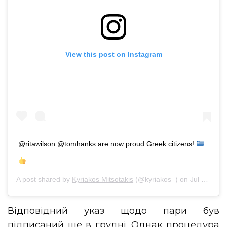
View this post on Instagram
@ritawilson @tomhanks are now proud Greek citizens!
A post shared by
Kyriakos Mitsotakis
(@kyriakos_) on
Jul 25, 2020 at 11:02pm PDT
Відповідний указ щодо пари був
підписаний ще в грудні. Однак процедура