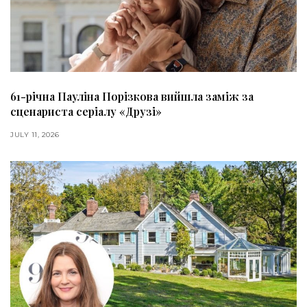
61-річна Пауліна Порізкова вийшла заміж за
сценариста серіалу «Друзі»
JULY 11, 2026