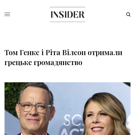
Том Генкс і Ріта Вілсон отримали
грецьке громадянство