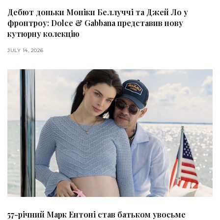
Дебют доньки Моніки Беллуччі та Джей Ло у
фронтроу: Dolce & Gabbana представив нову
кутюрну колекцію
JULY 14, 2026
57-річний Марк Ентоні став батьком увосьме