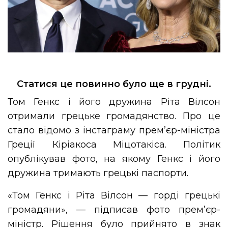
Статися це повинно було ще в грудні.
Том Генкс і його дружина Ріта Вілсон
отримали грецьке громадянство. Про це
стало відомо з інстаграму прем’єр-міністра
Греції Кіріакоса Міцотакіса. Політик
опублікував фото, на якому Генкс і його
дружина тримають грецькі паспорти.
«Том Генкс і Ріта Вілсон — горді грецькі
громадяни», — підписав фото прем’єр-
міністр. Рішення було прийнято в знак