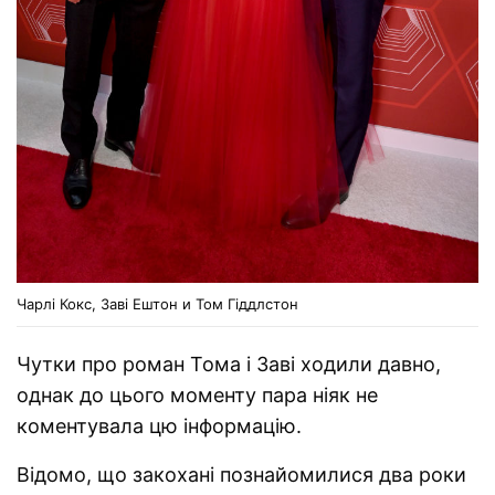
Чарлі Кокс, Заві Ештон и Том Гіддлстон
Чутки про роман Тома і Заві ходили давно,
однак до цього моменту пара ніяк не
коментувала цю інформацію.
Відомо, що закохані познайомилися два роки