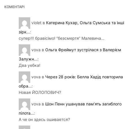
КОМЕНТАРІ
violet
в
Катерина Кухар, Ольга Сумська та інші
зірк...
:
супер!!! бравісімо! “безсмертя” Малевича…
vova
в
Ольга Фреймут зустрілася з Валерієм
Залужн...
:
Два уебка!
vova
в
Через 28 років: Белла Хадід повторила
обра...
:
Новая ЙОЛОПОВИЧ?
vova
в
Шон Пенн ушанував пам’ять загиблого
пілота...
:
А че он здесь ошивается?