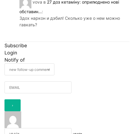
vova
в
27 доз кетаміну: оприлюднено нові
обставин...
:
Здох наркон и дэбил! Сколько уже о нем можно
гавкать?
Subscribe
Login
Notify of