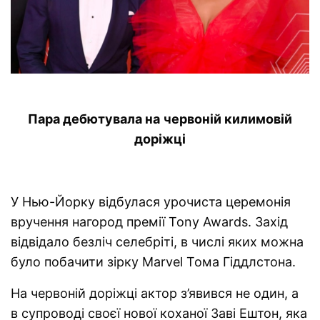
Пара дебютувала на червоній килимовій
доріжці
У Нью-Йорку відбулася урочиста церемонія
вручення нагород премії Tony Awards. Захід
відвідало безліч селебріті, в числі яких можна
було побачити зірку Marvel Тома Гіддлстона.
На червоній доріжці актор з’явився не один, а
в супроводі своєї нової коханої Заві Ештон, яка