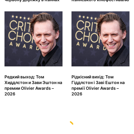
Редкий выход: Том
Рідкісний вихід: Том
Хиддлстон и Зави Эштон на
Гіддлстон і Заві Ештон на
премии Olivier Awards –
премії Olivier Awards –
2026
2026