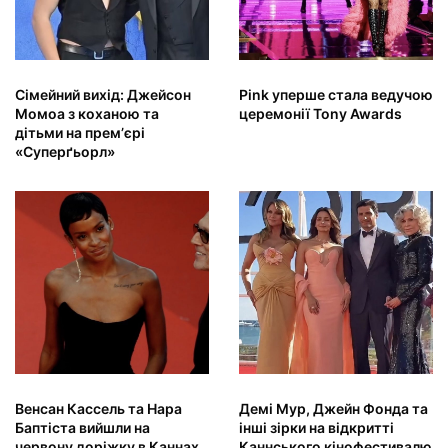
Сімейний вихід: Джейсон
Pink уперше стала ведучою
Момоа з коханою та
церемонії Tony Awards
дітьми на премʼєрі
«Суперґьорл»
Венсан Кассель та Нара
Демі Мур, Джейн Фонда та
Баптіста вийшли на
інші зірки на відкритті
червону доріжку в Каннах
Каннського кінофестивалю