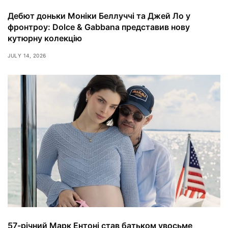
Дебют доньки Моніки Беллуччі та Джей Ло у
фронтроу: Dolce & Gabbana представив нову
кутюрну колекцію
JULY 14, 2026
57-річний Марк Ентоні став батьком увосьме