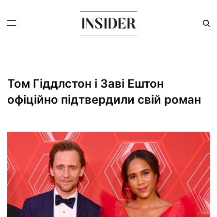
Том Гіддлстон і Заві Ештон
офіційно підтвердили свій роман