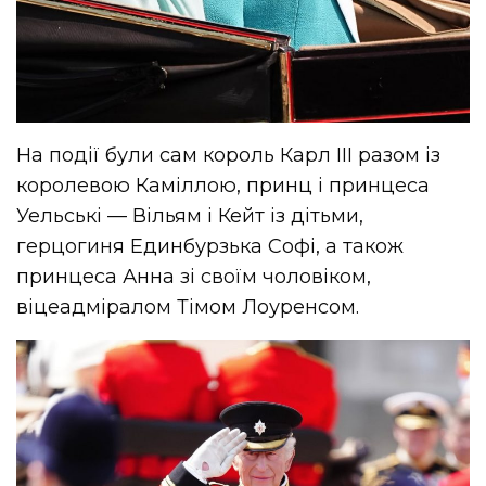
На події були сам король Карл III разом із
королевою Каміллою, принц і принцеса
Уельські — Вільям і Кейт із дітьми,
герцогиня Единбурзька Софі, а також
принцеса Анна зі своїм чоловіком,
віцеадміралом Тімом Лоуренсом.