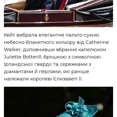
Кейт вибрала елегантне пальто-сукню
небесно-блакитного кольору від Catherine
Walker, доповнивши вбрання капелюхом
Juliette Botterill, брошкою з символікою
Ірландської гвардії та сережками з
діамантами й перлами, які раніше
належали королеві Єлизаветі II.