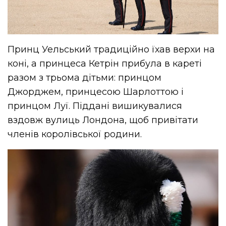
Принц Уельський традиційно їхав верхи на
коні, а принцеса Кетрін прибула в кареті
разом з трьома дітьми: принцом
Джорджем, принцесою Шарлоттою і
принцом Луї. Піддані вишикувалися
вздовж вулиць Лондона, щоб привітати
членів королівської родини.