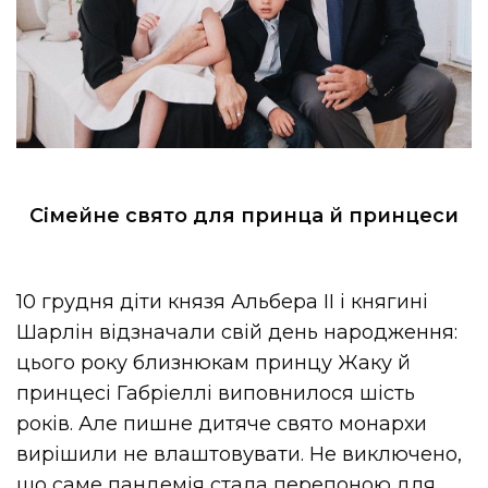
Сімейне свято для принца й принцеси
10 грудня діти князя Альбера II і княгині
Шарлін відзначали свій день народження:
цього року близнюкам принцу Жаку й
принцесі Габріеллі виповнилося шість
років. Але пишне дитяче свято монархи
вирішили не влаштовувати. Не виключено,
що саме пандемія стала перепоною для