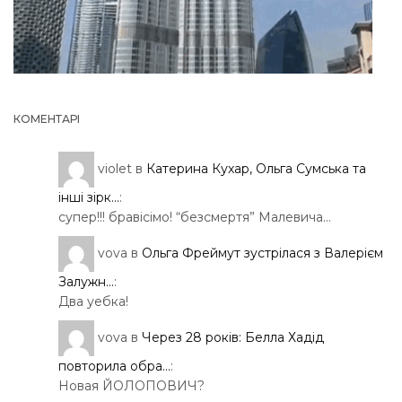
КОМЕНТАРІ
violet
в
Катерина Кухар, Ольга Сумська та
інші зірк...
:
супер!!! бравісімо! “безсмертя” Малевича…
vova
в
Ольга Фреймут зустрілася з Валерієм
Залужн...
:
Два уебка!
vova
в
Через 28 років: Белла Хадід
повторила обра...
:
Новая ЙОЛОПОВИЧ?