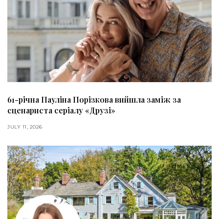
61-річна Пауліна Порізкова вийшла заміж за
сценариста серіалу «Друзі»
JULY 11, 2026