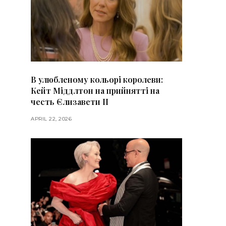
В улюбленому кольорі королеви:
Кейт Міддлтон на прийнятті на
честь Єлизавети II
APRIL 22, 2026