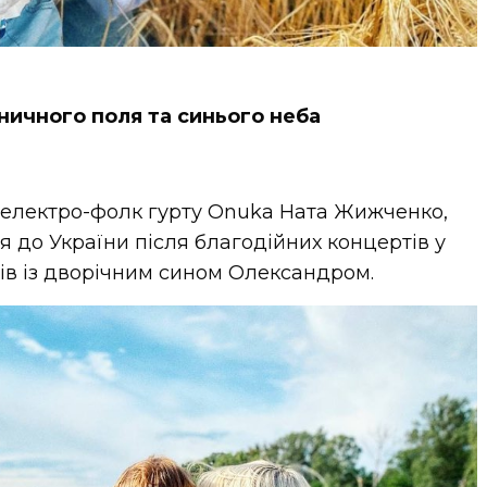
ничного поля та синього неба
 електро-фолк гурту Onuka Ната Жижченко,
 до України після благодійних концертів у
ів із дворічним сином Олександром.