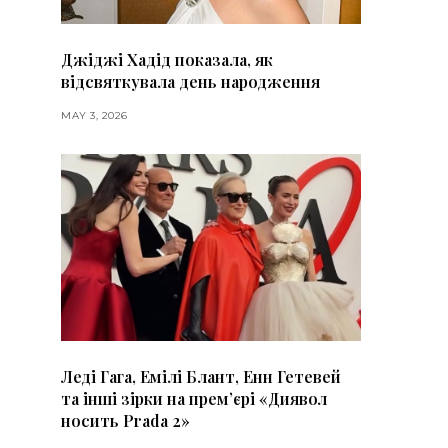
Джіджі Хадід показала, як
відсвяткувала день народження
MAY 3, 2026
Леді Гага, Емілі Блант, Енн Гетевей
та інші зірки на премʼєрі «Диявол
носить Prada 2»