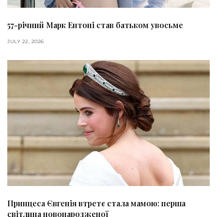
57-річний Марк Ентоні став батьком увосьме
JULY 22, 2026
Принцеса Євгенія втретє стала мамою: перша
світлина новонародженої