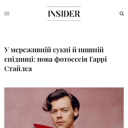
У мереживній сукні й пишній
спідниці: нова фотосесія Гаррі
Стайлcа