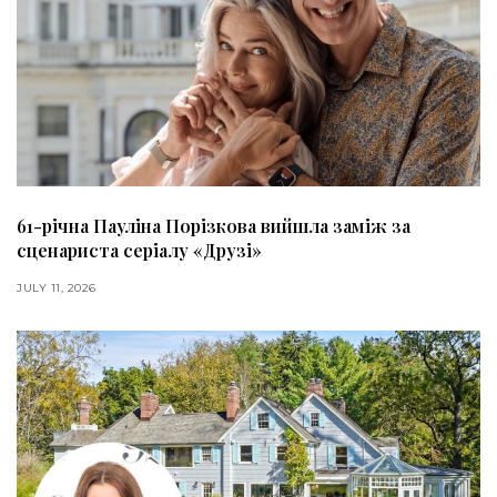
61-річна Пауліна Порізкова вийшла заміж за
сценариста серіалу «Друзі»
JULY 11, 2026