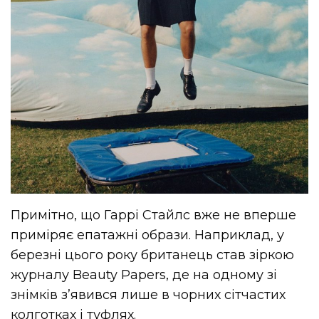
Примітно, що Гаррі Стайлс вже не вперше
приміряє епатажні образи. Наприклад, у
березні цього року британець став зіркою
журналу Beauty Papers, де на одному зі
знімків з’явився лише в чорних сітчастих
колготках і туфлях.