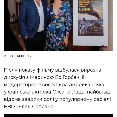
Анна Заячківська
Після показу фільму відбулася виразна
дискусія з Мариною Ер Горбач. Її
модераторкою виступила американсько-
українська акторка Оксана Лада, найбільш
відома завдяки ролі у популярному серіалі
HBO «Клан Сопрано».