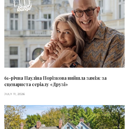
61-річна Пауліна Порізкова вийшла заміж за
сценариста серіалу «Друзі»
JULY 11, 2026