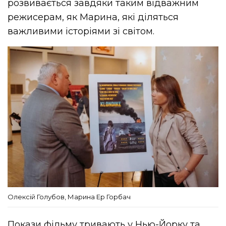
розвивається завдяки таким відважним
режисерам, як Марина, які діляться
важливими історіями зі світом.
Олексій Голубов, Марина Ер Горбач
Покази фільму тривають у Нью-Йорку та