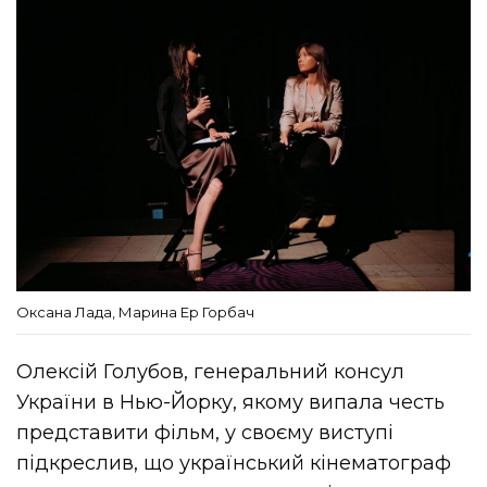
Оксана Лада, Марина Ер Горбач
Олексій Голубов, генеральний консул
України в Нью-Йорку, якому випала честь
представити фільм, у своєму виступі
підкреслив, що український кінематограф