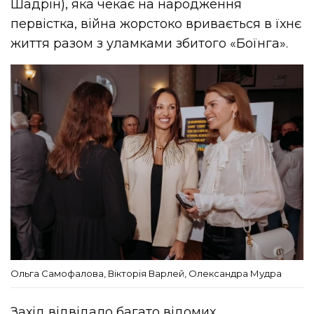
Шадрін), яка чекає на народження
первістка, війна жорстоко вривається в їхнє
життя разом з уламками збитого «Боїнга».
Ольга Самофалова, Вікторія Варлей, Олександра Мудра
Захід відвідало багато відомих