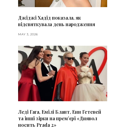
Джіджі Хадід показала, як
відсвяткувала день народження
MAY 3, 2026
Леді Гага, Емілі Блант, Енн Гетевей
та інші зірки на премʼєрі «Диявол
носить Prada 2»