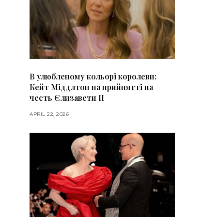
В улюбленому кольорі королеви:
Кейт Міддлтон на прийнятті на
честь Єлизавети II
APRIL 22, 2026