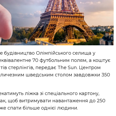
не будівництво Олімпійського селища у
 еквівалентне 70 футбольним полям, а коштує
нтів стерлінгів, передає The Sun. Центром
величезним шведським столом завдовжки 350
екатимуть ліжка зі спеціального картону,
так, щоб витримувати навантаження до 250
оже спати більше однієї людини.