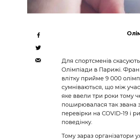
Олім
Для спортсменів скасують 
Олімпіади в Парижі. Франц
влітку прийме 9 000 олімпі
сумніваються, що між учас
яке ввели три роки тому ч
поширювалася так звана за
перевірки на COVID-19 і р
поведінку.
Тому зараз організатори у