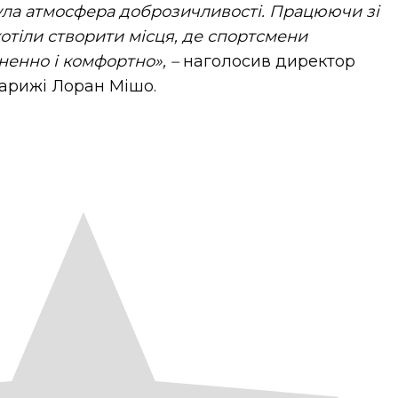
ула атмосфера доброзичливості. Працюючи зі
отіли створити місця, де спортсмени
ненно і комфортно», –
наголосив директор
арижі Лоран Мішо.