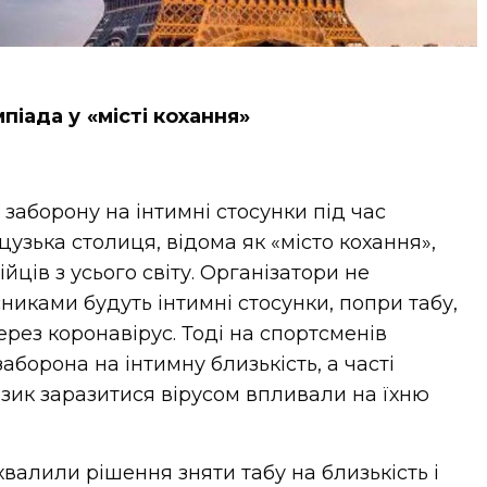
піада у «місті кохання»
заборону на інтимні стосунки під час
узька столиця, відома як «місто кохання»,
йців з усього світу. Організатори не
никами будуть інтимні стосунки, попри табу,
ерез коронавірус. Тоді на спортсменів
борона на інтимну близькість, а часті
изик заразитися вірусом впливали на їхню
хвалили рішення зняти табу на близькість і