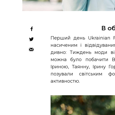
В о
Перший день Ukrainian 
насиченим і відвідувани
дивно: Тиждень моди ві
можна було побачити В
Іриною, Таянну, Ірину Го
позували світським ф
активностю.