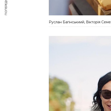
ПОПЕРЕДНЯ СТАТТЯ
Руслан Багінськиий, Вікторія Сем