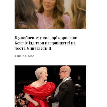
В улюбленому кольорі королеви:
Кейт Міддлтон на прийнятті на
честь Єлизавети II
APRIL 22, 2026