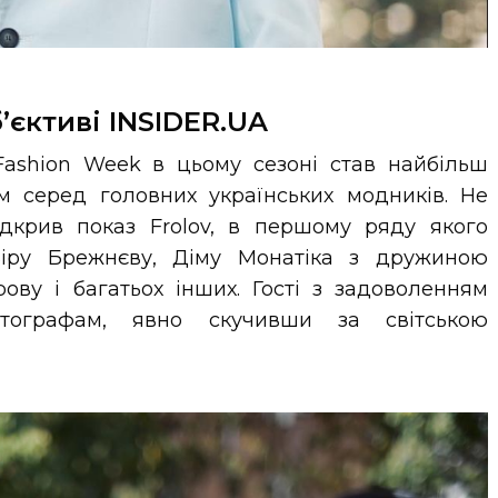
б’єктиві INSIDER.UA
Fashion Week в цьому сезоні став найбільш
м серед головних українських модників. Не
дкрив показ Frolov, в першому ряду якого
іру Брежнєву, Діму Монатіка з дружиною
рову і багатьох інших. Гості з задоволенням
отографам, явно скучивши за світською