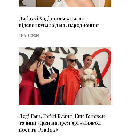
Джіджі Хадід показала, як
відсвяткувала день народження
MAY 3, 2026
Леді Гага, Емілі Блант, Енн Гетевей
та інші зірки на премʼєрі «Диявол
носить Prada 2»