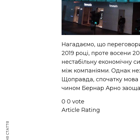
Нагадаємо, що переговори 
2019 році, проте восени 2
нестабільну економічну си
між компаніями. Однак не
Щоправда, спочатку мова 
чином Бернар Арно заоща
0
0
vote
Article Rating