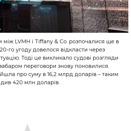
між LVMH і Tiffany & Co. розпочалися ще в
020-го угоду довелося відкласти через
туацію. Тоді це викликало судові розгляди
забаром переговори знову поновилися.
йшла про суму в 16,2 млрд доларів – таким
див 420 млн доларів.