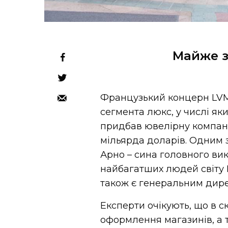
Майже з
Французький концерн LVM
сегмента люкс, у числі яких 
придбав ювелірну компанію
мільярда доларів. Одним 
Арно – сина головного ви
найбагатших людей світу
також є генеральним дир
Експерти очікують, що в ск
оформлення магазинів, а т