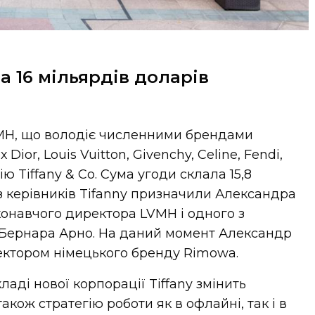
а 16 мільярдів доларів
H, що володіє численними брендами
Dior, Louis Vuitton, Givenchy, Celine, Fendi,
 Tiffany & Co. Сума угоди склала 15,8
з керівників Tifanny призначили Александра
конавчого директора LVMH і одного з
 Бернара Арно. На даний момент Александр
ектором німецького бренду Rimowa.
ладі нової корпорації Tiffany змінить
акож стратегію роботи як в офлайні, так і в