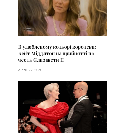
В улюбленому кольорі королеви:
Кейт Міддлтон на прийнятті на
честь Єлизавети II
APRIL 22, 2026