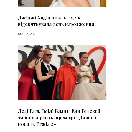
Джіджі Хадід показала, як
відсвяткувала день народження
MAY 3, 2026
Леді Гага, Емілі Блант, Енн Гетевей
та інші зірки на премʼєрі «Диявол
носить Prada 2»