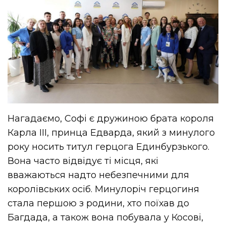
Нагадаємо, Софі є дружиною брата короля
Карла ІІІ, принца Едварда, який з минулого
року носить титул герцога Единбурзького.
Вона часто відвідує ті місця, які
вважаються надто небезпечними для
королівських осіб. Минулоріч герцогиня
стала першою з родини, хто поїхав до
Багдада, а також вона побувала у Косові,