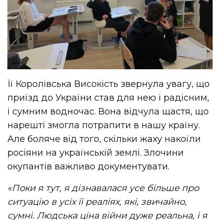
Її Королівська Високість звернула увагу, що
приїзд до України став для нею і радісним,
і сумним водночас. Вона відчула щастя, що
нарешті змогла потрапити в нашу країну.
Але боляче від того, скільки жаху накоїли
росіяни на українській землі. Злочини
окупантів важливо документувати.
«Поки я тут, я дізнавалася усе більше про
ситуацію в усіх її реаліях, які, звичайно,
сумні. Людська ціна війни дуже реальна, і я