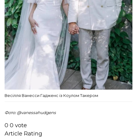
Весілля Ванесси Гадженс із Коулом Такером
Фото: @vanessahudgens
0
0
vote
Article Rating