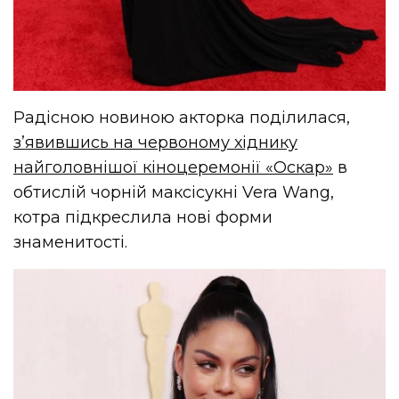
Радісною новиною акторка поділилася,
з’явившись на червоному хіднику
найголовнішої кіноцеремонії «Оскар»
в
обтислій чорній максісукні Vera Wang,
котра підкреслила нові форми
знаменитості.