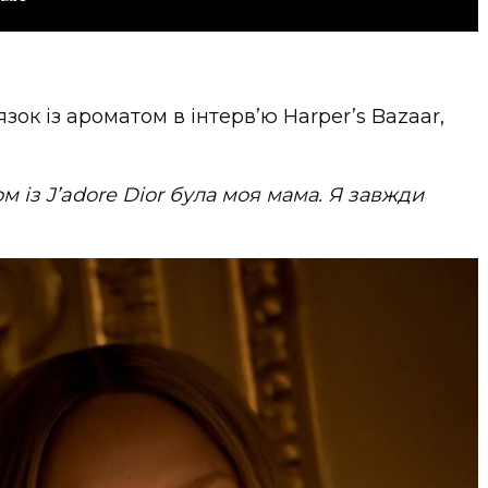
зок із ароматом в інтерв’ю Harper’s Bazaar,
із J’adore Dior була моя мама. Я завжди