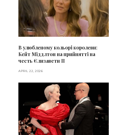
В улюбленому кольорі королеви:
Кейт Міддлтон на прийнятті на
честь Єлизавети II
APRIL 22, 2026