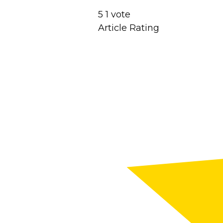
5
1
vote
Article Rating