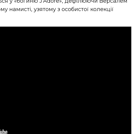
ься у
«
богиню J’Adore
»
, дефілюючи Версалем
ому намисті, узятому з особистої колекції