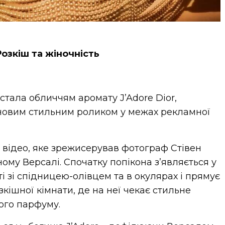
Розкіш та жіночність
 стала обличчям аромату J’Adore Dior,
новим стильним роликом у межах рекламної
 відео, яке зрежисерував фотограф Стівен
ному Версалі. Спочатку попікона з’являється у
 зі спідницею-олівцем та в окулярах і прямує
ішної кімнати, де на неї чекає стильне
ого парфуму.