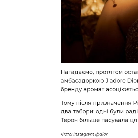
Нагадаємо, протягом остан
амбасадоркою J’adore Dior
бренду аромат асоціюєтьс
Тому після призначення Р
два табори: одні були раді
Терон більше пасувала ця 
Фото: Instagram @
dior