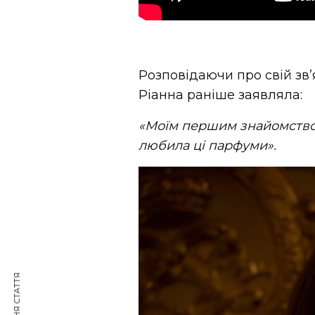
Розповідаючи про свій зв’я
Ріанна раніше заявляла:
«Моїм першим знайомством 
любила ці парфуми».