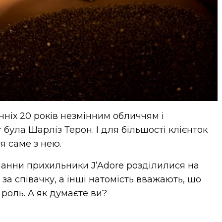
ніх 20 років незмінним обличчям і
 була Шарліз Терон. І для більшості клієнток
я саме з нею.
іанни прихильники J’Adore розділилися на
 за співачку, а інші натомість вважають, що
роль. А як думаєте ви?