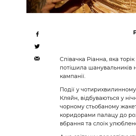
Співачка Ріанна, яка торік
потішила шанувальників 
кампанії.
Події у чотирихвилинному
Кляйн, відбуваються у ніч
чорному стьобаному жакеті
коридорами палацу до розк
вбрання та слоїк улюблен