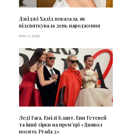
Джіджі Хадід показала, як
відсвяткувала день народження
MAY 3, 2026
Леді Гага, Емілі Блант, Енн Гетевей
та інші зірки на премʼєрі «Диявол
носить Prada 2»