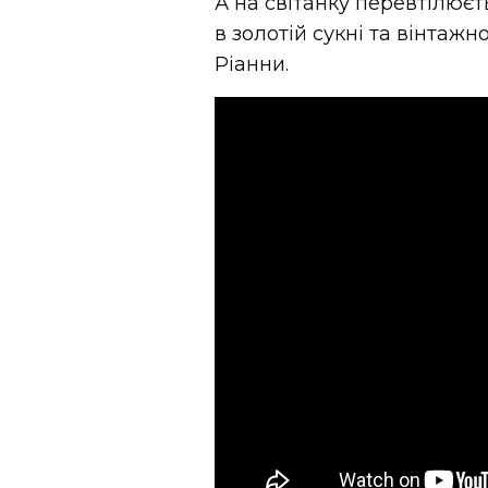
А на світанку перевтілюєт
в золотій сукні та вінтажн
Ріанни.