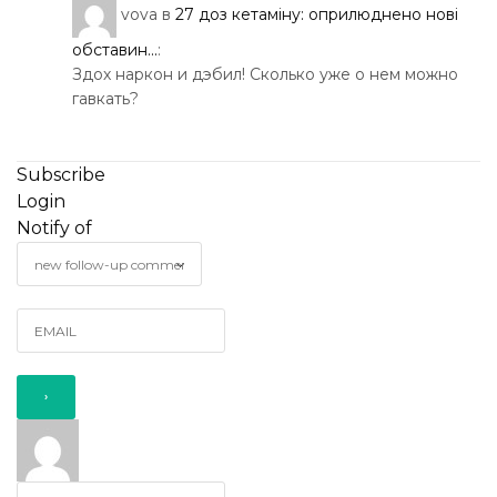
vova
в
27 доз кетаміну: оприлюднено нові
обставин...
:
Здох наркон и дэбил! Сколько уже о нем можно
гавкать?
Subscribe
Login
Notify of