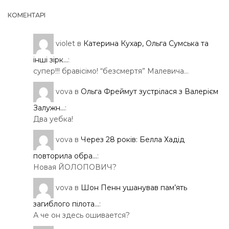
КОМЕНТАРІ
violet
в
Катерина Кухар, Ольга Сумська та
інші зірк...
:
супер!!! бравісімо! “безсмертя” Малевича…
vova
в
Ольга Фреймут зустрілася з Валерієм
Залужн...
:
Два уебка!
vova
в
Через 28 років: Белла Хадід
повторила обра...
:
Новая ЙОЛОПОВИЧ?
vova
в
Шон Пенн ушанував пам’ять
загиблого пілота...
:
А че он здесь ошивается?