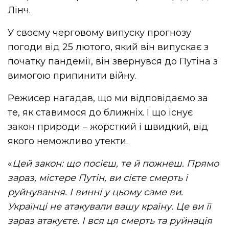
Лінч.
У своєму черговому випуску прогнозу
погоди від 25 лютого, який він випускає з
початку пандемії, він звернувся до Путіна з
вимогою припинити війну.
Режисер нагадав, що ми відповідаємо за
те, як ставимося до ближніх. І що існує
закон природи – жорсткий і швидкий, від
якого неможливо утекти.
«
Цей закон: що посієш, те й пожнеш. Прямо
зараз, містере Путін, ви сієте смерть і
руйнування. І винні у цьому саме ви.
Українці не атакували вашу країну. Це ви її
зараз атакуєте. І вся ця смерть та руйнація