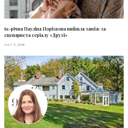
61-річна Пауліна Порізкова вийшла заміж за
сценариста серіалу «Друзі»
JULY 11, 2026