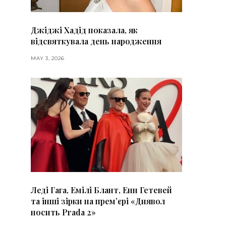
Джіджі Хадід показала, як
відсвяткувала день народження
MAY 3, 2026
Леді Гага, Емілі Блант, Енн Гетевей
та інші зірки на премʼєрі «Диявол
носить Prada 2»