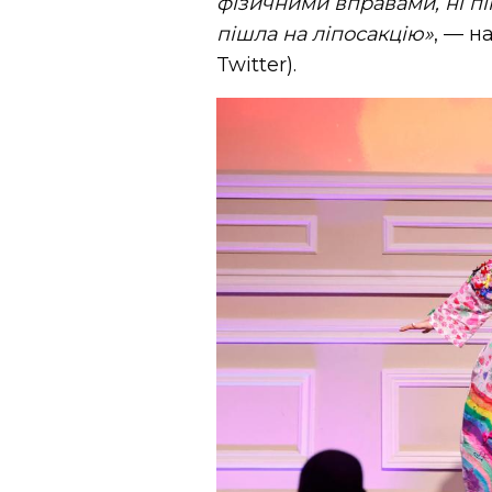
фізичними вправами, ні пі
пішла на ліпосакцію»
, — н
Twitter).