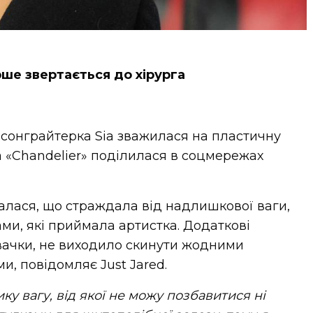
ше звертається до хірурга
а сонграйтерка Sia зважилася на пластичну
а «Chandelier» поділилася в соцмережах
налася, що страждала від надлишкової ваги,
и, які приймала артистка. Додаткові
івачки, не виходило скинути жодними
, повідомляє Just Jared.
ку вагу, від якої не можу позбавитися ні