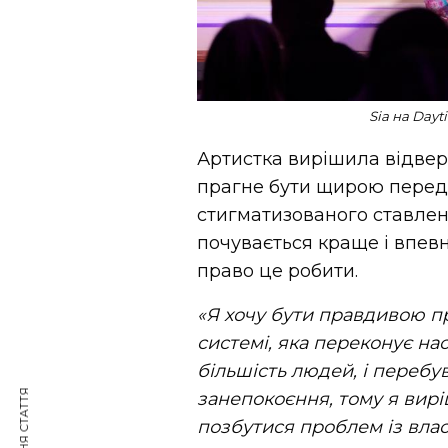
Sia на Daytime Beaut
Артистка вирішила відверт
прагне бути щирою перед
стигматизованого ставле
почувається краще і впев
право це робити.
«Я хочу бути правдивою пр
системі, яка переконує нас
більшість людей, і перебу
занепокоєння, тому я вир
позбутися проблем із вла