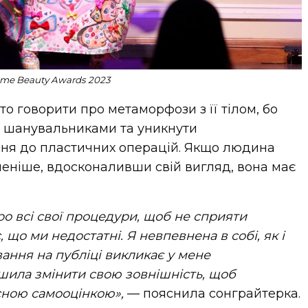
y Awards 2023
о говорити про метаморфози з її тілом, бо
 шанувальниками та уникнути
ння до пластичних операцій. Якщо людина
неніше, вдосконаливши свій вигляд, вона має
о всі свої процедури, щоб не сприяти
, що ми недостатні. Я невпевнена в собі, як і
вання на публіці викликає у мене
ішила змінити свою зовнішність, щоб
сною самооцінкою»,
— пояснила сонграйтерка.