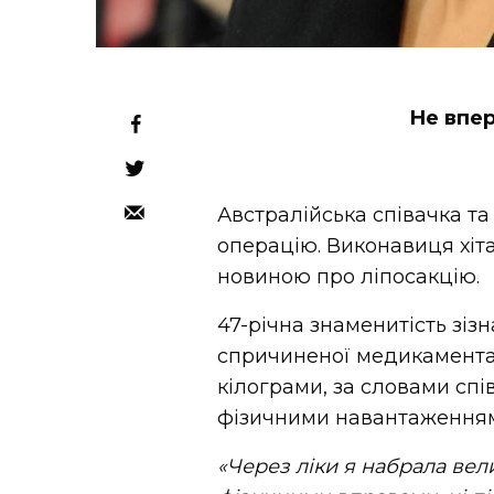
Не впер
Австралійська співачка т
операцію. Виконавиця хіт
новиною про ліпосакцію.
47-річна знаменитість зіз
спричиненої медикаментам
кілограми, за словами сп
фізичними навантаженнями
«Через ліки я набрала вели