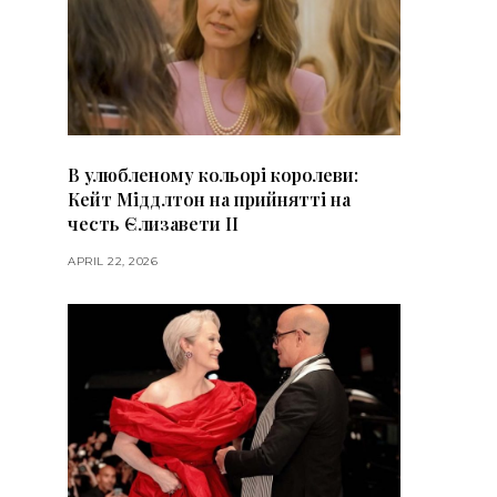
В улюбленому кольорі королеви:
Кейт Міддлтон на прийнятті на
честь Єлизавети II
APRIL 22, 2026