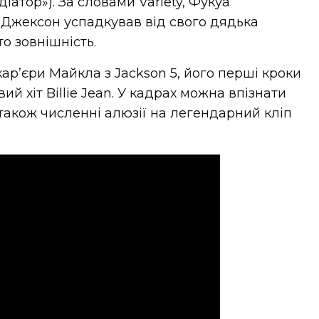
іатор»). За словами Variety, Фукуа
Джексон успадкував від свого дядька
о зовнішність.
ар’єри Майкла з Jackson 5, його перші кроки
вий хіт Billie Jean. У кадрах можна впізнати
 також численні алюзії на легендарний кліп