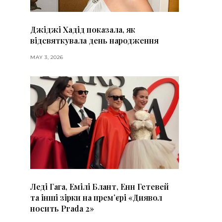
Джіджі Хадід показала, як
відсвяткувала день народження
MAY 3, 2026
Леді Гага, Емілі Блант, Енн Гетевей
та інші зірки на премʼєрі «Диявол
носить Prada 2»