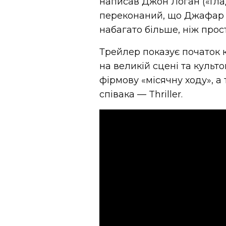
написав Джон Логан («Глад
переконаний, що Джафар 
набагато більше, ніж прост
Трейлер показує початок к
на великій сцені та культо
фірмову «місячну ходу», а
співака — Thriller.