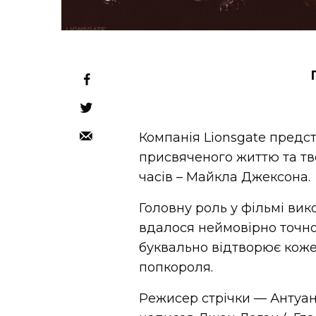
Компанія Lionsgate предс
присвяченого життю та тво
часів – Майкла Джексона.
Головну роль у фільмі ви
вдалося неймовірно точно
буквально відтворює коже
попкороля.
Режисер стрічки — Антуан