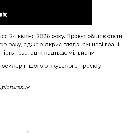
ся 24 квітня 2026 року. Проєкт обіцяє стати
єю року, адже відкриє глядачам нові грані
рчість і сьогодні надихає мільйони.
 трейлер іншого очікуваного проєкту
–
lpicturesuk