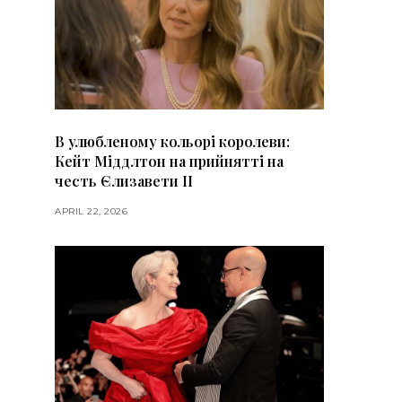
В улюбленому кольорі королеви:
Кейт Міддлтон на прийнятті на
честь Єлизавети II
APRIL 22, 2026