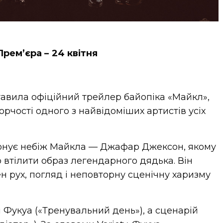
Прем’єра – 24 квітня
тавила офіційний трейлер байопіка «Майкл»,
рчості одного з найвідоміших артистів усіх
конує небіж Майкла — Джафар Джексон, якому
 втілити образ легендарного дядька. Він
н рух, погляд і неповторну сценічну харизму
 Фукуа («Тренувальний день»), а сценарій