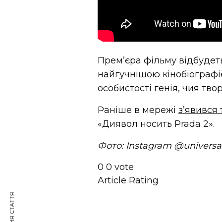
Прем’єра фільму відбудеть
найгучнішою кінобіографі
особистості генія, чия тво
Раніше в мережі
з’явився
«Диявол носить Prada 2».
Фото: Instagram @universa
0
0
vote
Article Rating